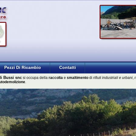
Pezzi Di Ricambio
Contatti
lli Bussi snc
si occupa della
raccolta
e
smaltimento
di
rifiuti industriali e urbani
,
autodemolizione
.