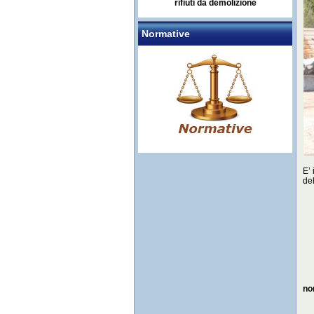
rifiuti da demolizione
Normative
E’ 
del
no